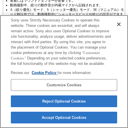
装着にはマウントアダプターが必要です。
動画撮影中、絞りの動作音が内蔵マイクから記録されます。
A（絞り優先）モード、S（シャッター優先）モード、M（マニュアル）モ
ード時以外では、動画撮影中にシャッタースピードや絞りの設定ができま
せん。
Sony uses Strictly Necessary Cookies to operate this
マウントアダプターを使用して「Aマウントレンズ」を装着した場合に
website. These cookies are essential, and will always
は、ピントリングを回してもMFアシスト機能は自動的には起動しません。
remain active. Sony also uses Optional Cookies to improve
「カスタムキー設定」で任意のキーに「ピント拡大」もしくは「MFアシス
site functionality, analyze usage, deliver advertisements and
ト」機能を割り当てて使用してください
interact with third parties. By using this site, you agree to
the placement of Optional Cookies. You can manage your
cookie preferences at any time by clicking
"Customize
Cookies."
Depending on your selected cookie preferences,
the full functionality of this website may not be available.
ご利用条件
プライバシーポリシー
Review our
Cookie Policy
for more information.
Copyright 2026 Sony Corporation
Customize Cookies
Reject Optional Cookies
Accept Optional Cookies