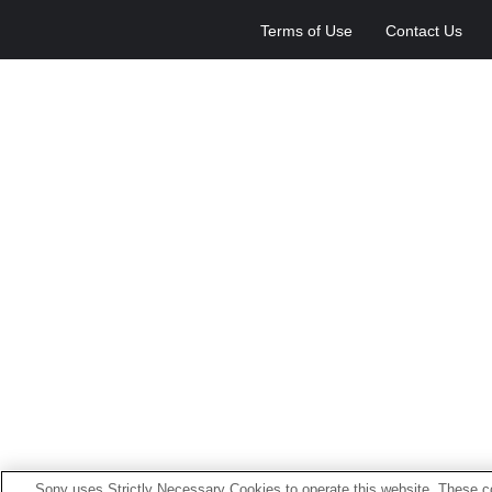
Terms of Use
Contact Us
Sony uses Strictly Necessary Cookies to operate this website. These co