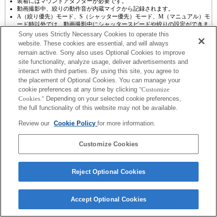
装着にはマウントアダプターが必要です。
動画撮影中、絞りの動作音が内蔵マイクから記録されます。
A（絞り優先）モード、S（シャッター優先）モード、M（マニュアル）モ
ード時以外では、動画撮影中にシャッタースピードや絞りの設定ができま
せん。
Sony uses Strictly Necessary Cookies to operate this
マウントアダプターを使用して「Aマウントレンズ」を装着した場合に
website. These cookies are essential, and will always
は、ピントリングを回してもMFアシスト機能は自動的には起動しません。
remain active. Sony also uses Optional Cookies to improve
「カスタムキー設定」で任意のキーに「ピント拡大」もしくは「MFアシス
site functionality, analyze usage, deliver advertisements and
ト」機能を割り当てて使用してください
タッチシャッターは使用できません。
interact with third parties. By using this site, you agree to
the placement of Optional Cookies. You can manage your
cookie preferences at any time by clicking
"Customize
Cookies."
Depending on your selected cookie preferences,
the full functionality of this website may not be available.
Review our
Cookie Policy
for more information.
ご利用条件
プライバシーポリシー
Copyright 2026 Sony Corporation
Customize Cookies
Reject Optional Cookies
Accept Optional Cookies