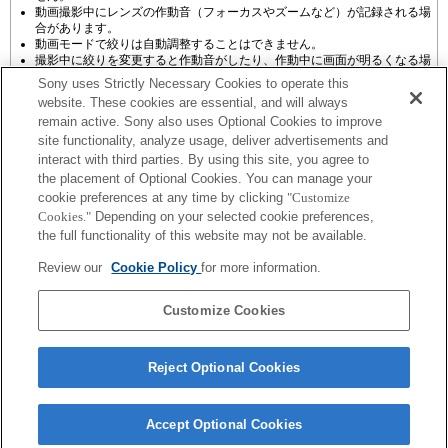
動画撮影中にレンズの作動音（フォーカスやズームなど）が記録される場
合があります。
動画モードで絞りは自動調整することはできません。
撮影中に絞りを変更すると作動音がしたり、作動中に画面が明るくなる場
合があります。
Sony uses Strictly Necessary Cookies to operate this
website. These cookies are essential, and will always
remain active. Sony also uses Optional Cookies to improve
site functionality, analyze usage, deliver advertisements and
interact with third parties. By using this site, you agree to
the placement of Optional Cookies. You can manage your
プレスリリース
cookie preferences at any time by clicking
"Customize
Cookies."
Depending on your selected cookie preferences,
ご利用条件
the full functionality of this website may not be available.
環境情報
Review our
Cookie Policy
for more information.
プライバシーポリシー
Customize Cookies
クッキーポリシー
Reject Optional Cookies
Sony Corporation, Sony Marketing Inc.
Accept Optional Cookies