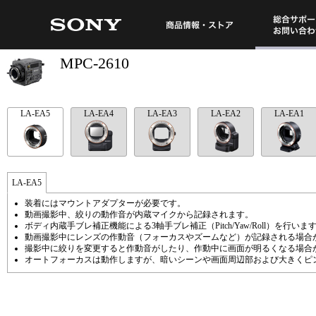
総合サポート・
商品情報・ストア
MPC-2610
LA-EA5
LA-EA4
LA-EA3
LA-EA2
LA-EA1
LA-EA5
装着にはマウントアダプターが必要です。
動画撮影中、絞りの動作音が内蔵マイクから記録されます。
ボディ内蔵手ブレ補正機能による3軸手ブレ補正（Pitch/Yaw/Roll）を行いま
動画撮影中にレンズの作動音（フォーカスやズームなど）が記録される場合
撮影中に絞りを変更すると作動音がしたり、作動中に画面が明るくなる場合
オートフォーカスは動作しますが、暗いシーンや画面周辺部および大きくピ