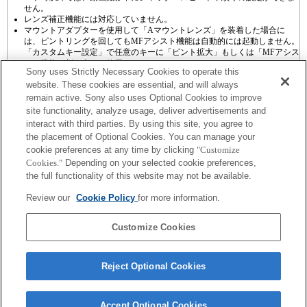
せん。
レンズ補正機能には対応していません。
マウントアダプターを使用して「Aマウントレンズ」を装着した場合に
は、ピントリングを回してもMFアシスト機能は自動的には起動しません。
「カスタムキー設定」で任意のキーに「ピント拡大」もしくは「MFアシス
ト」機能を割り当てて使用してください
Sony uses Strictly Necessary Cookies to operate this
website. These cookies are essential, and will always
remain active. Sony also uses Optional Cookies to improve
site functionality, analyze usage, deliver advertisements and
interact with third parties. By using this site, you agree to
the placement of Optional Cookies. You can manage your
プレスリリース
cookie preferences at any time by clicking
"Customize
Cookies."
Depending on your selected cookie preferences,
ご利用条件
the full functionality of this website may not be available.
環境情報
Review our
Cookie Policy
for more information.
プライバシーポリシー
Customize Cookies
クッキーポリシー
Reject Optional Cookies
Sony Corporation, Sony Marketing Inc.
Accept Optional Cookies