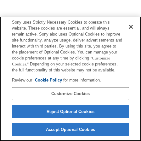
Sony uses Strictly Necessary Cookies to operate this
website. These cookies are essential, and will always
プレスリリース
remain active. Sony also uses Optional Cookies to improve
site functionality, analyze usage, deliver advertisements and
ご利用条件
interact with third parties. By using this site, you agree to
the placement of Optional Cookies. You can manage your
環境情報
cookie preferences at any time by clicking
"Customize
Cookies."
Depending on your selected cookie preferences,
プライバシーポリシー
the full functionality of this website may not be available.
Review our
Cookie Policy
for more information.
クッキーポリシー
Customize Cookies
Sony Corporation, Sony Marketing Inc.
Reject Optional Cookies
Accept Optional Cookies