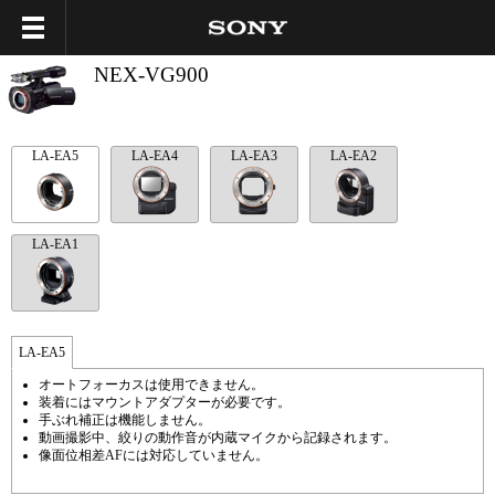
NEX-VG900
LA-EA5
LA-EA4
LA-EA3
LA-EA2
LA-EA1
LA-EA5
オートフォーカスは使用できません。
装着にはマウントアダプターが必要です。
手ぶれ補正は機能しません。
動画撮影中、絞りの動作音が内蔵マイクから記録されます。
像面位相差AFには対応していません。