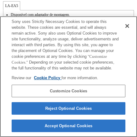
LA-EA5
Disponível com adaptador de montagem.
A função SteadyShot não é suportada.
Sony uses Strictly Necessary Cookies to operate this
O ruído de funcionamento da lente, como durante o zoom e a focagem, pode ser
website. These cookies are essential, and will always
captado durante a gravação de vídeo.
remain active. Sony also uses Optional Cookies to improve
O ajuste automático da íris não está disponível no modo de vídeo.
site functionality, analyze usage, deliver advertisements and
A alteração da íris durante a gravação pode criar ruído de funcionamento ou tornar o
ecrã mais luminoso durante o funcionamento.
interact with third parties. By using this site, you agree to
the placement of Optional Cookies. You can manage your
cookie preferences at any time by clicking
"Customize
Cookies."
Depending on your selected cookie preferences,
the full functionality of this website may not be available.
Review our
Cookie Policy
for more information.
Terms of Use
Contact Us
Copyright 2026 Sony Corporation
Customize Cookies
Reject Optional Cookies
Accept Optional Cookies