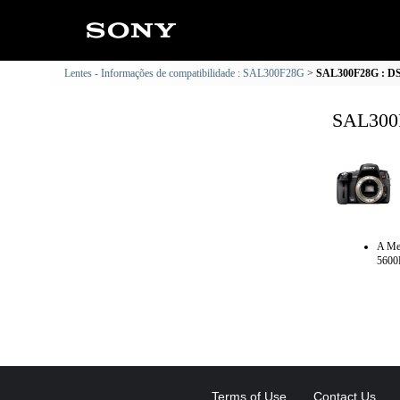
Lentes - Informações de compatibilidade : SAL300F28G
SAL300F28G : DSL
SAL300F
A Me
5600
Terms of Use
Contact Us