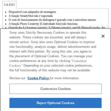
LA-EA5
Disponível com adaptador de montagem.
A função SteadyShot não é suportada.
O som de funcionamento do diafragma é gravado com o microfone interno.
A função Photo Creativity [Criatividade foto] não funciona.
Outside the A (Aperture priority), S (Shutter priority), and M (Manual) modes, the
shutter speed and the aperture can not be adjusted during the movie recording.
Sony uses Strictly Necessary Cookies to operate this
A função [Lens Comp] (Compensação da lente) não funciona.
website. These cookies are essential, and will always
A função "AF de detecção de fase" não funciona.
remain active. Sony also uses Optional Cookies to improve
A função de focagem automática (AF-S [AF único]) pode ser utilizada. Com uma
site functionality, analyze usage, deliver advertisements and
lente de montagem tipo A colocada, a velocidade de focagem automática é mais lenta
interact with third parties. By using this site, you agree to
do que com uma lente de montagem tipo E. (Demora cerca de 2 a 7 segundos [com
base no padrão de medição da Sony]. Este valor pode variar consoante os motivos ou
the placement of Optional Cookies. You can manage your
a luz ambiente dos locais que estiver a fotografar/filmar.) Quando grava filmes com a
cookie preferences at any time by clicking
"Customize
focagem automática, o ruído do funcionamento da lente pode ficar registado.
Cookies."
Depending on your selected cookie preferences,
Se colocar a lente de montagem tipo A utilizando o adaptador de montagem, a função
the full functionality of this website may not be available.
[MF Assist] [Assistência MF] não funciona automaticamente quando roda o anel de
focagem. Pode ampliar a imagem, seleccionando a função [Focus Magnifier] [Lupa
Review our
Cookie Policy
for more information.
de focagem] ou a função [MF Assist] [Assistência MF] para qualquer tecla nas
"Custom Key Settings" [Definições de teclas personalizadas].
A função de obturador de toque não funciona.
Customize Cookies
Reject Optional Cookies