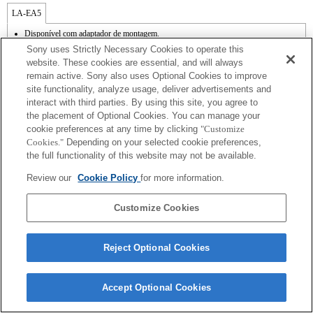
LA-EA5
Disponível com adaptador de montagem.
O som de funcionamento do diafragma é gravado com o microfone interno.
Sony uses Strictly Necessary Cookies to operate this
Outside the A (Aperture priority), S (Shutter priority), and M (Manual) modes, the
website. These cookies are essential, and will always
shutter speed and the aperture can not be adjusted during the movie recording.
remain active. Sony also uses Optional Cookies to improve
A função [Lens Comp] (Compensação da lente) não funciona.
site functionality, analyze usage, deliver advertisements and
Se colocar a lente de montagem tipo A utilizando o adaptador de montagem, a função
[MF Assist] [Assistência MF] não funciona automaticamente quando roda o anel de
interact with third parties. By using this site, you agree to
focagem. Pode ampliar a imagem, seleccionando a função [Focus Magnifier] [Lupa
the placement of Optional Cookies. You can manage your
de focagem] ou a função [MF Assist] [Assistência MF] para qualquer tecla nas
cookie preferences at any time by clicking
"Customize
"Custom Key Settings" [Definições de teclas personalizadas].
Cookies."
Depending on your selected cookie preferences,
the full functionality of this website may not be available.
Review our
Cookie Policy
for more information.
Customize Cookies
Terms of Use
Contact Us
Copyright 2026 Sony Corporation
Reject Optional Cookies
Accept Optional Cookies