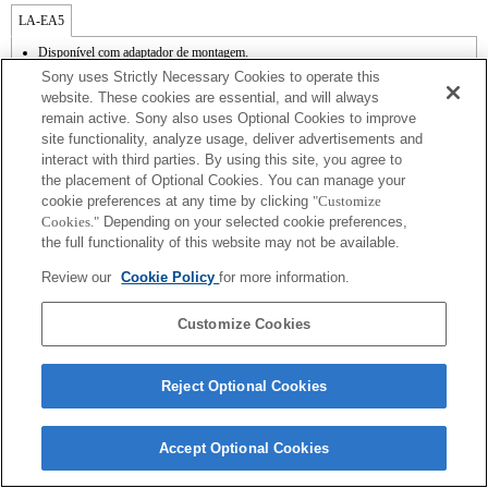
LA-EA5
Disponível com adaptador de montagem.
A função SteadyShot não é suportada.
Sony uses Strictly Necessary Cookies to operate this
O ruído de funcionamento da lente, como durante o zoom e a focagem, pode ser
website. These cookies are essential, and will always
captado durante a gravação de vídeo.
remain active. Sony also uses Optional Cookies to improve
O ajuste automático da íris não está disponível no modo de vídeo.
site functionality, analyze usage, deliver advertisements and
A alteração da íris durante a gravação pode criar ruído de funcionamento ou tornar o
ecrã mais luminoso durante o funcionamento.
interact with third parties. By using this site, you agree to
the placement of Optional Cookies. You can manage your
cookie preferences at any time by clicking
"Customize
Cookies."
Depending on your selected cookie preferences,
the full functionality of this website may not be available.
Review our
Cookie Policy
for more information.
Terms of Use
Contact Us
Copyright 2026 Sony Corporation
Customize Cookies
Reject Optional Cookies
Accept Optional Cookies