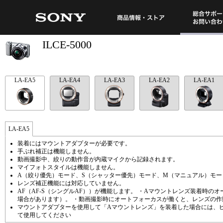
総合サポート・
商品情報・ストア
ILCE-5000
LA-EA5
LA-EA4
LA-EA3
LA-EA2
LA-EA1
LA-EA5
装着にはマウントアダプターが必要です。
手ぶれ補正は機能しません。
動画撮影中、絞りの動作音が内蔵マイクから記録されます。
マイフォトスタイルは機能しません。
A（絞り優先）モード、S（シャッター優先）モード、M（マニュアル）モ
レンズ補正機能には対応していません。
AF（AF-S（シングルAF））が機能します。 ・Aマウントレンズ装着時
場合があります）。 ・動画撮影時にオートフォーカスが働くと、レンズの
マウントアダプターを使用して「Aマウントレンズ」を装着した場合には、ピ
て使用してください