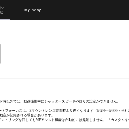
お問い
My Sony
合わせ
ード時以外では、動画撮影中にシャッタースピードや絞りの設定ができません。
のオートフォーカスは、Eマウントレンズ装着時より遅くなります（約2秒～約7秒＜
作動音が記録される場合があります。
ントリングを回してもMFアシスト機能は自動的には起動しません。 「カスタムキ