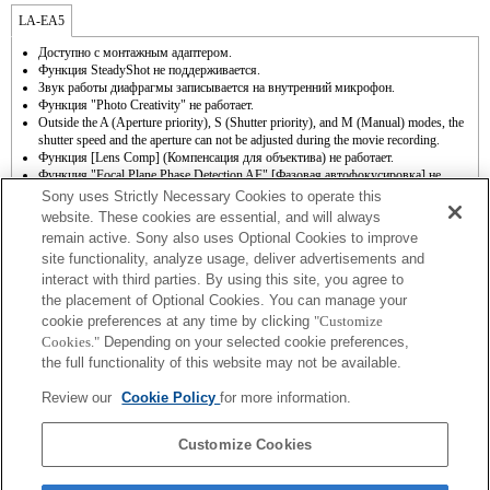
LA-EA5
Доступно с монтажным адаптером.
Функция SteadyShot не поддерживается.
Звук работы диафрагмы записывается на внутренний микрофон.
Функция "Photo Creativity" не работает.
Outside the A (Aperture priority), S (Shutter priority), and M (Manual) modes, the
shutter speed and the aperture can not be adjusted during the movie recording.
Функция [Lens Comp] (Компенсация для объектива) не работает.
Функция "Focal Plane Phase Detection AF" [Фазовая автофокусировка] не
работает.
Sony uses Strictly Necessary Cookies to operate this
Можно использовать функцию автофокусировки (AF-S, однократная
website. These cookies are essential, and will always
автофокусировка). Скорость автофокусировки с установленным объективом с
remain active. Sony also uses Optional Cookies to improve
байонетом A будет ниже, чем с установленным объективом с байонетом E.
site functionality, analyze usage, deliver advertisements and
(Автофокусировка занимает от 2 до 7 секунд (согласно стандарту измерения
interact with third parties. By using this site, you agree to
Sony). Скорость зависит от объектов съемки и яркости освещения на местах
съемки.) Во время видеосъемки с использованием автофокусировки может
the placement of Optional Cookies. You can manage your
записываться рабочий шум объектива.
cookie preferences at any time by clicking
"Customize
Если установить объектив с байонетом A, используя адаптер, функция "MF
Cookies."
Depending on your selected cookie preferences,
assist" [Помощь при ручной фокусировке] не будет срабатывать автоматически
the full functionality of this website may not be available.
при поворачивании кольца фокусировки. Для увеличения изображения
назначьте функцию "Focus Magnifier" [Увеличитель фокусировки] или "MF
Review our
Cookie Policy
for more information.
Assist" [Помощь при ручной фокусировке] любой клавише в меню "Custom
Key Settings" [Настройки пользовательских кнопок].
Функция Touch Shutter [Съемка при касании] не работает.
Customize Cookies