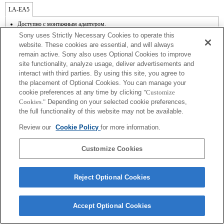
LA-EA5
Доступно с монтажным адаптером.
Функция SteadyShot не поддерживается.
Sony uses Strictly Necessary Cookies to operate this
Звук работы диафрагмы записывается на внутренний микрофон.
website. These cookies are essential, and will always
Outside the A (Aperture priority), S (Shutter priority), and M (Manual) modes, the
remain active. Sony also uses Optional Cookies to improve
shutter speed and the aperture can not be adjusted during the movie recording.
site functionality, analyze usage, deliver advertisements and
Функция [Lens Comp] (Компенсация для объектива) не работает.
Если установить объектив с байонетом A, используя адаптер, функция "MF
interact with third parties. By using this site, you agree to
assist" [Помощь при ручной фокусировке] не будет срабатывать автоматически
the placement of Optional Cookies. You can manage your
при поворачивании кольца фокусировки. Для увеличения изображения
cookie preferences at any time by clicking
"Customize
назначьте функцию "Focus Magnifier" [Увеличитель фокусировки] или "MF
Cookies."
Depending on your selected cookie preferences,
Assist" [Помощь при ручной фокусировке] любой клавише в меню "Custom
the full functionality of this website may not be available.
Key Settings" [Настройки пользовательских кнопок].
Функция Touch Shutter [Съемка при касании] не работает.
Review our
Cookie Policy
for more information.
Customize Cookies
Reject Optional Cookies
Terms of Use
Contact Us
Copyright 2026 Sony Corporation
Accept Optional Cookies