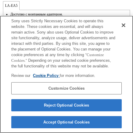
LA-EA5
Доступно с монтажным адаптером.
Звук работы диафрагмы записывается на внутренний микрофон.
Sony uses Strictly Necessary Cookies to operate this
Outside the A (Aperture priority), S (Shutter priority), and M (Manual) modes, the
website. These cookies are essential, and will always
shutter speed and the aperture can not be adjusted during the movie recording.
remain active. Sony also uses Optional Cookies to improve
Функция [Lens Comp] (Компенсация для объектива) не работает.
site functionality, analyze usage, deliver advertisements and
Если установить объектив с байонетом A, используя адаптер, функция "MF
assist" [Помощь при ручной фокусировке] не будет срабатывать автоматически
interact with third parties. By using this site, you agree to
при поворачивании кольца фокусировки. Для увеличения изображения
the placement of Optional Cookies. You can manage your
назначьте функцию "Focus Magnifier" [Увеличитель фокусировки] или "MF
cookie preferences at any time by clicking
"Customize
Assist" [Помощь при ручной фокусировке] любой клавише в меню "Custom
Cookies."
Depending on your selected cookie preferences,
Key Settings" [Настройки пользовательских кнопок].
the full functionality of this website may not be available.
Функция Touch Shutter [Съемка при касании] не работает.
Review our
Cookie Policy
for more information.
Customize Cookies
Terms of Use
Contact Us
Reject Optional Cookies
Copyright 2026 Sony Corporation
Accept Optional Cookies