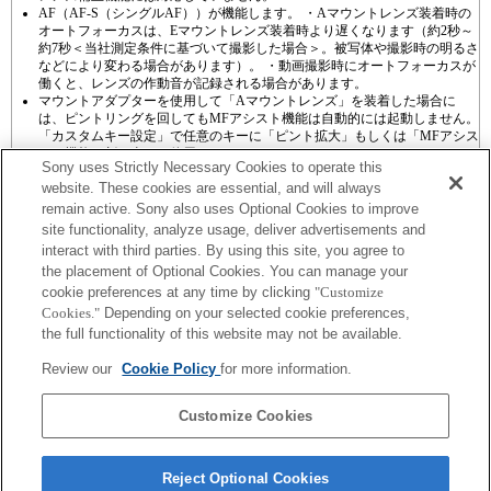
AF（AF-S（シングルAF））が機能します。 ・Aマウントレンズ装着時の
オートフォーカスは、Eマウントレンズ装着時より遅くなります（約2秒～
約7秒＜当社測定条件に基づいて撮影した場合＞。被写体や撮影時の明るさ
などにより変わる場合があります）。 ・動画撮影時にオートフォーカスが
働くと、レンズの作動音が記録される場合があります。
マウントアダプターを使用して「Aマウントレンズ」を装着した場合に
は、ピントリングを回してもMFアシスト機能は自動的には起動しません。
「カスタムキー設定」で任意のキーに「ピント拡大」もしくは「MFアシス
ト」機能を割り当てて使用してください
Sony uses Strictly Necessary Cookies to operate this
website. These cookies are essential, and will always
remain active. Sony also uses Optional Cookies to improve
site functionality, analyze usage, deliver advertisements and
interact with third parties. By using this site, you agree to
the placement of Optional Cookies. You can manage your
プレスリリース
cookie preferences at any time by clicking
"Customize
Cookies."
Depending on your selected cookie preferences,
ご利用条件
the full functionality of this website may not be available.
環境情報
Review our
Cookie Policy
for more information.
プライバシーポリシー
Customize Cookies
クッキーポリシー
Reject Optional Cookies