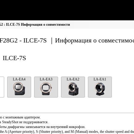
2 : ILCE-7S Информация о совместимости
F28G2 - ILCE-7S ｜Информация о совместимо
ILCE-7S
LA-EA4
LA-EA3
LA-EA2
LA-EA1
о с монтажным адаптером.
 SteadyShot не поддерживается.
боты диафрагмы записывается на внутренний микрофон.
the A (Aperture priority), S (Shutter priority), and M (Manual) modes, the shutter speed and th