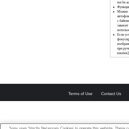
not be a
Функция
Можно и
автофок
с байон
зависит
использ
Если ус
фокусир
изображ
при руч
кнопок]
Terms of Use
Contact Us
Sony uses Strictly Necessary Cookies to operate this website. These co