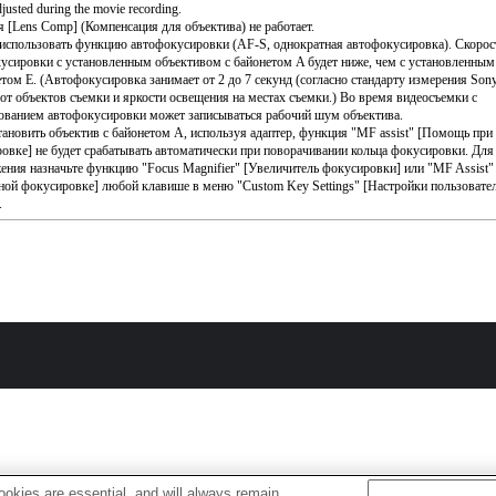
djusted during the movie recording.
 [Lens Comp] (Компенсация для объектива) не работает.
спользовать функцию автофокусировки (AF-S, однократная автофокусировка). Скорос
усировки с установленным объективом с байонетом A будет ниже, чем с установленны
етом E. (Автофокусировка занимает от 2 до 7 секунд (согласно стандарту измерения Sony
 от объектов съемки и яркости освещения на местах съемки.) Во время видеосъемки с
ованием автофокусировки может записываться рабочий шум объектива.
тановить объектив с байонетом A, используя адаптер, функция "MF assist" [Помощь при
овке] не будет срабатывать автоматически при поворачивании кольца фокусировки. Для
ения назначьте функцию "Focus Magnifier" [Увеличитель фокусировки] или "MF Assist
ной фокусировке] любой клавише в меню "Custom Key Settings" [Настройки пользовате
.
okies are essential, and will always remain