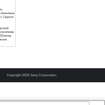
ть
м объективом
). Скорость
 ручной
 увеличения
" [Помощь
льских
Copyright 2026 Sony Corporation