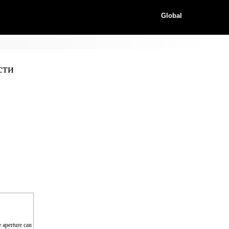
Global
сти
e aperture can