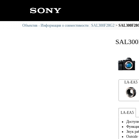
Объектив - Информация о совместимости : SAL300F28G2
SAL300F28G
SAL300
LA-EA5
LA-EA5
Доступн
Функция
Звук ра
Outside 