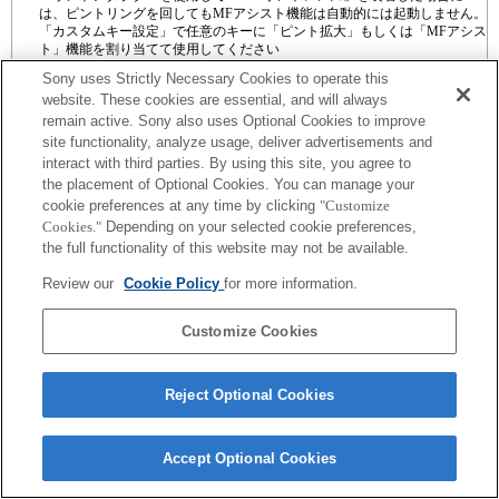
は、ピントリングを回してもMFアシスト機能は自動的には起動しません。
「カスタムキー設定」で任意のキーに「ピント拡大」もしくは「MFアシス
ト」機能を割り当てて使用してください
タッチシャッターは使用できません。
Sony uses Strictly Necessary Cookies to operate this
website. These cookies are essential, and will always
remain active. Sony also uses Optional Cookies to improve
site functionality, analyze usage, deliver advertisements and
interact with third parties. By using this site, you agree to
the placement of Optional Cookies. You can manage your
プレスリリース
cookie preferences at any time by clicking
"Customize
Cookies."
Depending on your selected cookie preferences,
ご利用条件
the full functionality of this website may not be available.
環境情報
Review our
Cookie Policy
for more information.
プライバシーポリシー
Customize Cookies
クッキーポリシー
Reject Optional Cookies
Sony Corporation, Sony Marketing Inc.
Accept Optional Cookies