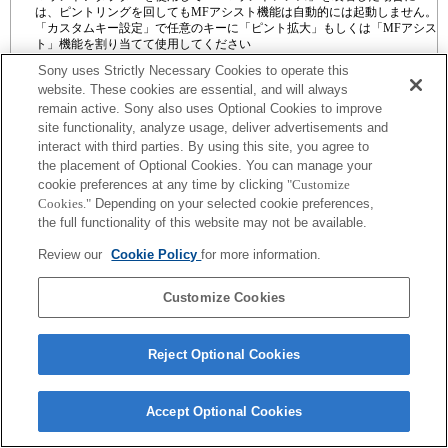
は、ピントリングを回してもMFアシスト機能は自動的には起動しません。
「カスタムキー設定」で任意のキーに「ピント拡大」もしくは「MFアシス
ト」機能を割り当てて使用してください
Sony uses Strictly Necessary Cookies to operate this
website. These cookies are essential, and will always
remain active. Sony also uses Optional Cookies to improve
site functionality, analyze usage, deliver advertisements and
interact with third parties. By using this site, you agree to
プレスリリース
the placement of Optional Cookies. You can manage your
cookie preferences at any time by clicking
"Customize
ご利用条件
Cookies."
Depending on your selected cookie preferences,
the full functionality of this website may not be available.
環境情報
Review our
Cookie Policy
for more information.
プライバシーポリシー
Customize Cookies
クッキーポリシー
Reject Optional Cookies
Sony Corporation, Sony Marketing Inc.
Accept Optional Cookies