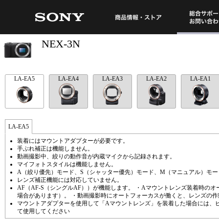
総合サポート・
商品情報・ストア
NEX-3N
LA-EA5
LA-EA4
LA-EA3
LA-EA2
LA-EA1
LA-EA5
装着にはマウントアダプターが必要です。
手ぶれ補正は機能しません。
動画撮影中、絞りの動作音が内蔵マイクから記録されます。
マイフォトスタイルは機能しません。
A（絞り優先）モード、S（シャッター優先）モード、M（マニュアル）モ
レンズ補正機能には対応していません。
AF（AF-S（シングルAF））が機能します。 ・Aマウントレンズ装着時
場合があります）。 ・動画撮影時にオートフォーカスが働くと、レンズの
マウントアダプターを使用して「Aマウントレンズ」を装着した場合には、ピ
て使用してください