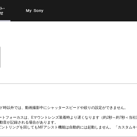
お問い
My Sony
合わせ
ード時以外では、動画撮影中にシャッタースピードや絞りの設定ができません。
のオートフォーカスは、Eマウントレンズ装着時より遅くなります（約2秒～約7秒＜
作動音が記録される場合があります。
ントリングを回してもMFアシスト機能は自動的には起動しません。 「カスタムキ