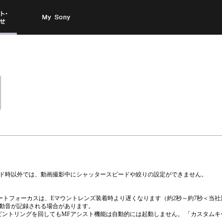
お問い
My Sony
合わせ
ード時以外では、動画撮影中にシャッタースピードや絞りの設定ができません。
のオートフォーカスは、Eマウントレンズ装着時より遅くなります（約2秒～約7秒＜
作動音が記録される場合があります。
ントリングを回してもMFアシスト機能は自動的には起動しません。 「カスタムキ