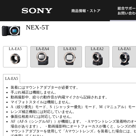
総合サポート・
商品情報・ストア
NEX-5T
LA-EA5
LA-EA4
LA-EA3
LA-EA2
LA-EA1
LA-EA5
装着にはマウントアダプターが必要です。
手ぶれ補正は機能しません。
動画撮影中、絞りの動作音が内蔵マイクから記録されます。
マイフォトスタイルは機能しません。
A（絞り優先）モード、S（シャッター優先）モード、M（マニュアル）モ
レンズ補正機能には対応していません。
像面位相差AFには対応していません。
AF（AF-S（シングルAF））が機能します。 ・Aマウントレンズ装着時
場合があります）。 ・動画撮影時にオートフォーカスが働くと、レンズの
マウントアダプターを使用して「Aマウントレンズ」を装着した場合には、ピ