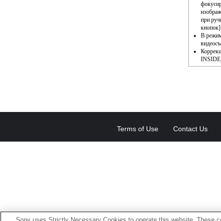
фокусир
изображ
при руч
кнопок]
В режим
видеосъ
Коррекц
INSIDE
Terms of Use
Contact Us
Sony uses Strictly Necessary Cookies to operate this website. These co