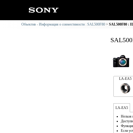
Объектив - Информация о совместимости : SAL500F80
SAL500F80 : 
SAL500
LA-EA5
LA-EA5
Нельзя 
Доступн
Функция
Если ус