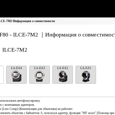
ILCE-7M2 Информация о совместимости
F80 - ILCE-7M2 ｜Информация о совместимос
ILCE-7M2
LA-EA4
LA-EA3
LA-EA2
LA-EA1
использовать автофокусировку.
о с монтажным адаптером.
 [Lens Comp] (Компенсация для объектива) не работает.
тановить объектив с байонетом A, используя адаптер, функция "MF assist" [Помощь при