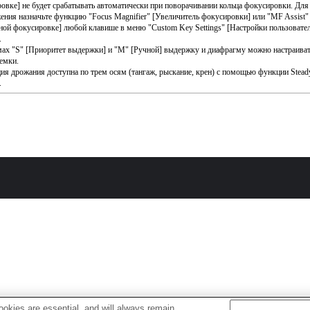
овке] не будет срабатывать автоматически при поворачивании кольца фокусировки. Для
ения назначьте функцию "Focus Magnifier" [Увеличитель фокусировки] или "MF Assist
ной фокусировке] любой клавише в меню "Custom Key Settings" [Настройки пользовате
.
ах "S" [Приоритет выдержки] и "M" [Ручной] выдержку и диафрагму можно настраиват
емки.
ия дрожания доступна по трем осям (тангаж, рыскание, крен) с помощью функции Stead
.
okies are essential, and will always remain