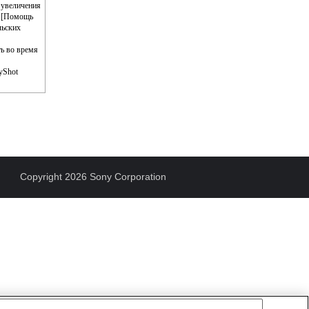
 увеличения
" [Помощь
льских
ь во время
yShot
Copyright 2026 Sony Corporation