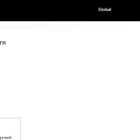
Global
ти
 ручной