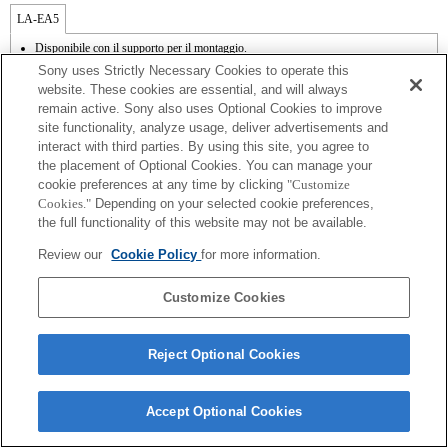
LA-EA5
Disponibile con il supporto per il montaggio.
SteadyShot non supportata.
Sony uses Strictly Necessary Cookies to operate this
Durante le riprese video, è possibile registrare il rumore di funzionamento
website. These cookies are essential, and will always
dell'obiettivo, ad esempio quando si fa zoom o si mette a fuoco.
remain active. Sony also uses Optional Cookies to improve
La regolazione automatica del diaframma non è disponibile in modalità Video.
site functionality, analyze usage, deliver advertisements and
La modifica del diaframma durante la registrazione può generare del rumore o
rendere lo schermo più luminoso durante l'uso.
interact with third parties. By using this site, you agree to
the placement of Optional Cookies. You can manage your
cookie preferences at any time by clicking
"Customize
Cookies."
Depending on your selected cookie preferences,
the full functionality of this website may not be available.
Review our
Cookie Policy
for more information.
Terms of Use
Contact Us
Copyright 2026 Sony Corporation
Customize Cookies
Reject Optional Cookies
Accept Optional Cookies