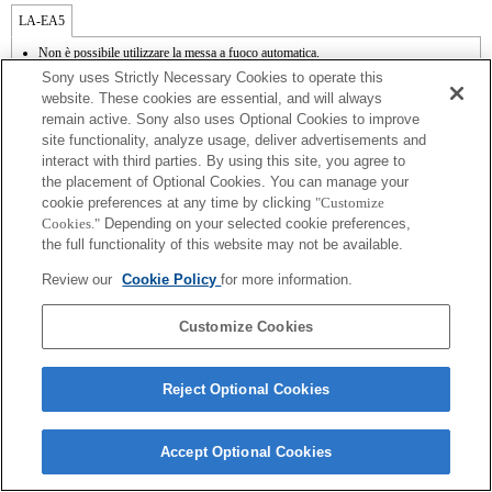
LA-EA5
Non è possibile utilizzare la messa a fuoco automatica.
Disponibile con il supporto per il montaggio.
Sony uses Strictly Necessary Cookies to operate this
SteadyShot non supportata.
website. These cookies are essential, and will always
Durante le riprese video, è possibile registrare il rumore di funzionamento
remain active. Sony also uses Optional Cookies to improve
dell'obiettivo, ad esempio quando si fa zoom o si mette a fuoco.
site functionality, analyze usage, deliver advertisements and
La regolazione automatica del diaframma non è disponibile in modalità Video.
La modifica del diaframma durante la registrazione può generare del rumore o
interact with third parties. By using this site, you agree to
rendere lo schermo più luminoso durante l'uso.
the placement of Optional Cookies. You can manage your
cookie preferences at any time by clicking
"Customize
Cookies."
Depending on your selected cookie preferences,
the full functionality of this website may not be available.
Review our
Cookie Policy
for more information.
Terms of Use
Contact Us
Copyright 2026 Sony Corporation
Customize Cookies
Reject Optional Cookies
Accept Optional Cookies