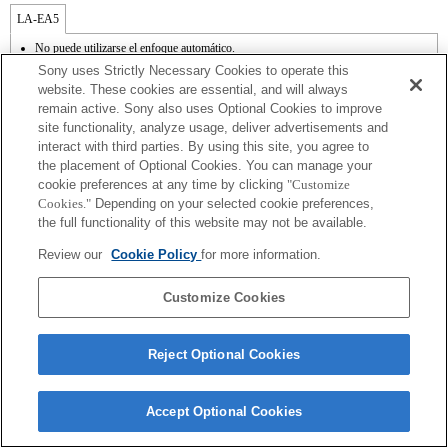
LA-EA5
No puede utilizarse el enfoque automático.
Disponible con un adaptador de monturas
Sony uses Strictly Necessary Cookies to operate this
No admite el modo SteadyShot.
website. These cookies are essential, and will always
El sonido de control del diafragma se graba con el micrófono interno.
remain active. Sony also uses Optional Cookies to improve
Outside the A (Aperture priority), S (Shutter priority), and M (Manual) modes, the
site functionality, analyze usage, deliver advertisements and
shutter speed and the aperture can not be adjusted during the movie recording.
La función [Lens Comp] (Compensación de objetivos) no funciona.
interact with third parties. By using this site, you agree to
Si acoplas la [lente del tipo A-mount] usando un Adaptador Mount, la función de
the placement of Optional Cookies. You can manage your
ayuda MF no funciona automáticamente cuando giras el anillo del foco. Puedes
cookie preferences at any time by clicking
"Customize
agrandar la imagen seleccionando la función [Focus Magnifier/Lupa de foco] o la
Cookies."
Depending on your selected cookie preferences,
función [MF Assist/Ayuda MF] a cualquier tecla en las "opciones personalizadas".
the full functionality of this website may not be available.
Review our
Cookie Policy
for more information.
Customize Cookies
Terms of Use
Contact Us
Copyright 2026 Sony Corporation
Reject Optional Cookies
Accept Optional Cookies