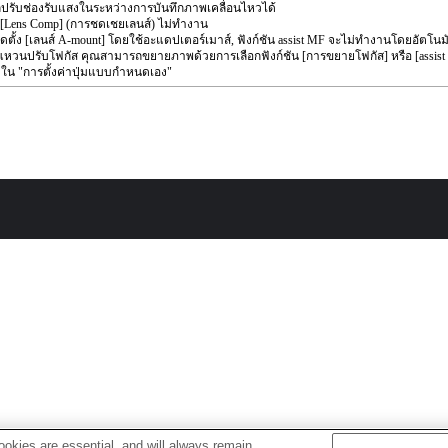
ปรับช่องรับแสงในระหว่างการบันทึกภาพเคลื่อนไหวได้
น [Lens Comp] (การชดเชยเลนส์) ไม่ทำงาน
ิดตั้ง [เลนส์ A-mount] โดยใช้อะแดปเตอร์เมาส์, ฟังก์ชัน assist MF จะไม่ทำงานโดยอัตโนมัต
หวนปรับโฟกัส คุณสามารถขยายภาพด้วยการเลือกฟังก์ชัน [การขยายโฟกัส] หรือ [assist 
ๆ ใน "การตั้งค่าปุ่มแบบกำหนดเอง"
okies are essential, and will always remain