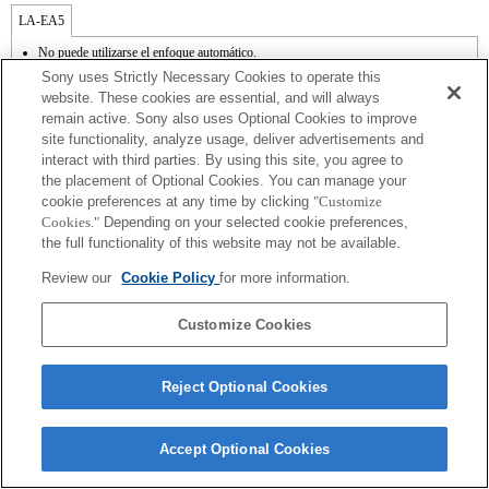
LA-EA5
No puede utilizarse el enfoque automático.
Disponible con un adaptador de monturas
Sony uses Strictly Necessary Cookies to operate this
No admite el modo SteadyShot.
website. These cookies are essential, and will always
El sonido de control del diafragma se graba con el micrófono interno.
remain active. Sony also uses Optional Cookies to improve
Outside the A (Aperture priority), S (Shutter priority), and M (Manual) modes, the
site functionality, analyze usage, deliver advertisements and
shutter speed and the aperture can not be adjusted during the movie recording.
El ángulo de visión se reducirá al tamaño APS-C.
interact with third parties. By using this site, you agree to
Si acoplas la [lente del tipo A-mount] usando un Adaptador Mount, la función de
the placement of Optional Cookies. You can manage your
ayuda MF no funciona automáticamente cuando giras el anillo del foco. Puedes
cookie preferences at any time by clicking
"Customize
agrandar la imagen seleccionando la función [Focus Magnifier/Lupa de foco] o la
Cookies."
Depending on your selected cookie preferences,
función [MF Assist/Ayuda MF] a cualquier tecla en las "opciones personalizadas".
the full functionality of this website may not be available.
Review our
Cookie Policy
for more information.
Customize Cookies
Terms of Use
Contact Us
Copyright 2026 Sony Corporation
Reject Optional Cookies
Accept Optional Cookies