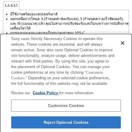
LA-EA5
มีใช้งานพร้อมอะแดปเตอร์เมาส์
นอกเหนือจากโหมด A (กำหนดค่าช่องรับแสง), S (กำหนดความเร็วชัตเตอร์),
และ M (แมนนวล) แล้ว คุณไม่สามารถปรับช่องรับแสงในระหว่างการบันทึกภาพ
เคลื่อนไหวได้
มุมของมุมมองจะแคบลงเป็นขนาดเท่าชอง APS-C
ถ้าคุณติดตั้ง [เลนส์ A-mount] โดยใช้อะแดปเตอร์เมาส์, ฟังก์ชัน assist MF จะไม่
Sony uses Strictly Necessary Cookies to operate this
ทำงานโดยอัตโนมัติเมื่อคุณหมุนวงแหวนปรับโฟกัส คุณสามารถขยายภาพด้วย
website. These cookies are essential, and will always
การเลือกฟังก์ชัน [การขยายโฟกัส] หรือ [assist MF] ให้กับปุ่มใด ๆ ใน "การตั้งค่า
remain active. Sony also uses Optional Cookies to improve
ปุ่มแบบกำหนดเอง"
site functionality, analyze usage, deliver advertisements and
หากต้องการใช้โฟกัสอัตโนมัติ ต้องอัพเกรดซอฟต์แวร์ระบบเป็น Ver. 1.20 หรือ
interact with third parties. By using this site, you agree to
ใหม่กว่า
แม้ว่าคุณจะสามารถทำการปรับโฟกัสอัตโนมัติได้ แต่บางครั้งก็อาจโฟกัสที่วัตถุ
the placement of Optional Cookies. You can manage your
โดยใช้ฟังก์ชั่นนี้ได้ยากเมื่อคุณกำลังถ่ายฉากที่มืดหรือเมื่อวัตถุอยู่ที่บริเวณมุม
cookie preferences at any time by clicking
"Customize
ภาพหรืออยู่นอกโฟกัสอย่างมาก
Cookies."
Depending on your selected cookie preferences,
เมื่อคุณทำการถ่ายภาพต่อเนื่องในโหมด Hi+, Hi หรือ Mid ขณะตั้งโหมดโฟกัส
the full functionality of this website may not be available.
ไปที่ AF-C โฟกัสจะไม่ติดตามวัตถุ หากต้องการเปิดใช้งาน AF ติดตามโดยตั้ง
การถ่ายภาพต่อเนื่องไปที่โหมด Hi+, Hi หรือ Mid ต้องอัพเกรดซอฟต์แวร์ระบบ
Review our
Cookie Policy
for more information.
เป็น Ver. 1.20 หรือใหม่กว่า
เมื่อคุณทำการถ่ายภาพต่อเนื่องในโหมด Hi+, Hi หรือ Mid ขณะตั้งโหมดโฟกัส
ไปที่ AF-C ความเร็วในการถ่ายภาพต่อเนื่องอาจช้าลง
Customize Cookies
Reject Optional Cookies