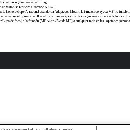
djusted during the movie recording.
o de visión se reducirá al tamaño APS-C.
as la [lente del tipo A-mount] usando un Adaptador Mount, la función de ayuda MF no funcion
camente cuando giras el anillo del foco. Puedes agrandar la imagen seleccionando la función [
r/Lupa de foco] o la función [MF Assist/Ayuda MF] a cualquier tecla en las "opciones persona
okies are essential, and will always remain