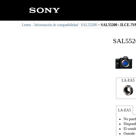
Lentes - Información de compatibilidad : SAL55200
SAL55200 : ILCE-7SM3
SAL5520
LA-EA5
LA-EA5
No puede
Disponib
El sonid
Outside 