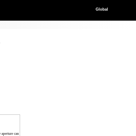
Global
d
e aperture can