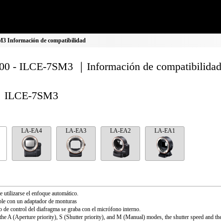
 Información de compatibilidad
0 - ILCE-7SM3 ｜Información de compatibilida
ILCE-7SM3
LA-EA4
LA-EA3
LA-EA2
LA-EA1
 utilizarse el enfoque automático.
le con un adaptador de monturas
o de control del diafragma se graba con el micrófono interno.
the A (Aperture priority), S (Shutter priority), and M (Manual) modes, the shutter speed and th