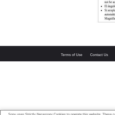
not be a
El ángul
Si acopl
automáti
Magnifie
Terms of Use
Contact Us
Sony uses Strictly Necessary Cookies to operate this website. These co