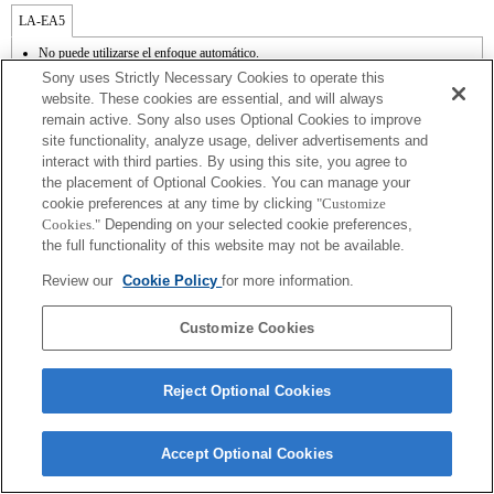
LA-EA5
No puede utilizarse el enfoque automático.
Disponible con un adaptador de monturas
Sony uses Strictly Necessary Cookies to operate this
El sonido de control del diafragma se graba con el micrófono interno.
website. These cookies are essential, and will always
Outside the A (Aperture priority), S (Shutter priority), and M (Manual) modes, the
remain active. Sony also uses Optional Cookies to improve
shutter speed and the aperture can not be adjusted during the movie recording.
site functionality, analyze usage, deliver advertisements and
El ángulo de visión se reducirá al tamaño APS-C.
Si acoplas la [lente del tipo A-mount] usando un Adaptador Mount, la función de
interact with third parties. By using this site, you agree to
ayuda MF no funciona automáticamente cuando giras el anillo del foco. Puedes
the placement of Optional Cookies. You can manage your
agrandar la imagen seleccionando la función [Focus Magnifier/Lupa de foco] o la
cookie preferences at any time by clicking
"Customize
función [MF Assist/Ayuda MF] a cualquier tecla en las "opciones personalizadas".
Cookies."
Depending on your selected cookie preferences,
En el modo alto de captura continua, la velocidad máxima de captura continua es de
the full functionality of this website may not be available.
15 fotogramas por segundo.
Review our
Cookie Policy
for more information.
Customize Cookies
Terms of Use
Contact Us
Reject Optional Cookies
Copyright 2026 Sony Corporation
Accept Optional Cookies