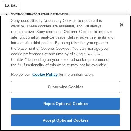
LA-EA5
No puede utilizarse el enfoque automático.
Disponible con un adaptador de monturas
Sony uses Strictly Necessary Cookies to operate this
No admite el modo SteadyShot.
website. These cookies are essential, and will always
El sonido de control del diafragma se graba con el micrófono interno.
remain active. Sony also uses Optional Cookies to improve
La función de Creatividad fotográfica mo funciona.
site functionality, analyze usage, deliver advertisements and
Outside the A (Aperture priority), S (Shutter priority), and M (Manual) modes, the
shutter speed and the aperture can not be adjusted during the movie recording.
interact with third parties. By using this site, you agree to
La función [Lens Comp] (Compensación de objetivos) no funciona.
the placement of Optional Cookies. You can manage your
La función "Detección de fase AF" no funciona.
cookie preferences at any time by clicking
"Customize
Si acoplas la [lente del tipo A-mount] usando un Adaptador Mount, la función de
Cookies."
Depending on your selected cookie preferences,
ayuda MF no funciona automáticamente cuando giras el anillo del foco. Puedes
the full functionality of this website may not be available.
agrandar la imagen seleccionando la función [Focus Magnifier/Lupa de foco] o la
función [MF Assist/Ayuda MF] a cualquier tecla en las "opciones personalizadas".
Review our
Cookie Policy
for more information.
Customize Cookies
Reject Optional Cookies
Terms of Use
Contact Us
Copyright 2026 Sony Corporation
Accept Optional Cookies