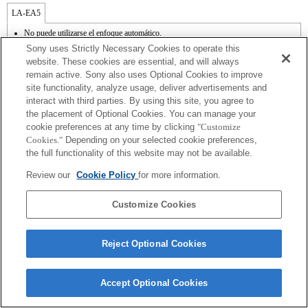
LA-EA5
No puede utilizarse el enfoque automático.
Disponible con un adaptador de monturas
Sony uses Strictly Necessary Cookies to operate this
No admite el modo SteadyShot.
website. These cookies are essential, and will always
El sonido de control del diafragma se graba con el micrófono interno.
remain active. Sony also uses Optional Cookies to improve
La función de Creatividad fotográfica mo funciona.
site functionality, analyze usage, deliver advertisements and
Outside the A (Aperture priority), S (Shutter priority), and M (Manual) modes, the
shutter speed and the aperture can not be adjusted during the movie recording.
interact with third parties. By using this site, you agree to
La función [Lens Comp] (Compensación de objetivos) no funciona.
the placement of Optional Cookies. You can manage your
La función "Detección de fase AF" no funciona.
cookie preferences at any time by clicking
"Customize
Si acoplas la [lente del tipo A-mount] usando un Adaptador Mount, la función de
Cookies."
Depending on your selected cookie preferences,
ayuda MF no funciona automáticamente cuando giras el anillo del foco. Puedes
the full functionality of this website may not be available.
agrandar la imagen seleccionando la función [Focus Magnifier/Lupa de foco] o la
función [MF Assist/Ayuda MF] a cualquier tecla en las "opciones personalizadas".
Review our
Cookie Policy
for more information.
Customize Cookies
Reject Optional Cookies
Terms of Use
Contact Us
Copyright 2026 Sony Corporation
Accept Optional Cookies