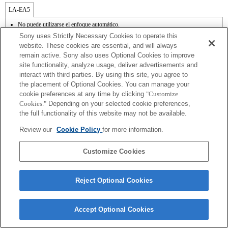
LA-EA5
No puede utilizarse el enfoque automático.
Disponible con un adaptador de monturas
Sony uses Strictly Necessary Cookies to operate this
No admite el modo SteadyShot.
website. These cookies are essential, and will always
El ruido de funcionamiento de la lente, como el zoom y el enfoque, podrían
remain active. Sony also uses Optional Cookies to improve
registrarse durante la grabación de vídeos.
site functionality, analyze usage, deliver advertisements and
El ajuste de automático de iris no se encuentra disponible en el modo de vídeo.
La modificación del iris durante la grabación puede provocar ruido de
interact with third parties. By using this site, you agree to
funcionamiento o aumentar el brillo de la pantalla.
the placement of Optional Cookies. You can manage your
cookie preferences at any time by clicking
"Customize
Cookies."
Depending on your selected cookie preferences,
the full functionality of this website may not be available.
Review our
Cookie Policy
for more information.
Terms of Use
Contact Us
Copyright 2026 Sony Corporation
Customize Cookies
Reject Optional Cookies
Accept Optional Cookies