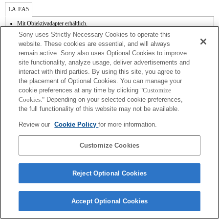
LA-EA5
Mit Objektivadapter erhältlich.
Mit dem internen Mikrofon wird das Blendengeräusch mit aufgezeichnet.
Sony uses Strictly Necessary Cookies to operate this
Der Bildwinkel wird auf das APS-C-Format begrenzt.
website. These cookies are essential, and will always
Die Betriebsgeräusche des Objektivs (z. B. beim Zoomen oder Fokussieren) werden
remain active. Sony also uses Optional Cookies to improve
bei der Videoaufnahme möglicherweise aufgezeichnet.
site functionality, analyze usage, deliver advertisements and
Beim Ändern der Blende während der Aufnahme können Betriebsgeräusche
entstehen oder das Display wird während des Betriebs heller dargestellt.
interact with third parties. By using this site, you agree to
the placement of Optional Cookies. You can manage your
cookie preferences at any time by clicking
"Customize
Cookies."
Depending on your selected cookie preferences,
the full functionality of this website may not be available.
Review our
Cookie Policy
for more information.
Terms of Use
Contact Us
Copyright 2026 Sony Corporation
Customize Cookies
Reject Optional Cookies
Accept Optional Cookies