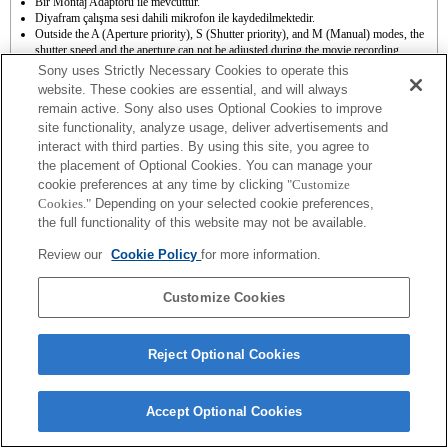
Bir Montaj Adaptörü ile mevcuttur.
Diyafram çalışma sesi dahili mikrofon ile kaydedilmektedir.
Outside the A (Aperture priority), S (Shutter priority), and M (Manual) modes, the
shutter speed and the aperture can not be adjusted during the movie recording.
[A-mount lens] A bağlama lensini Bağlama Adaptörü kullanarak takmanız
Sony uses Strictly Necessary Cookies to operate this
durumunda MF yardımcı işlevi odaklama halkasını çevirdiğinizde otomatik olarak
website. These cookies are essential, and will always
çalışmaz. Görüntüyü [Focus Magnifier] Odaklama Büyüteci işlevi veya [MF Assist]
remain active. Sony also uses Optional Cookies to improve
MF Yardım fonksiyonunu "Özel Tuş Ayarları"nı kullanarak seçebilirsiniz.
site functionality, analyze usage, deliver advertisements and
interact with third parties. By using this site, you agree to
the placement of Optional Cookies. You can manage your
cookie preferences at any time by clicking
"Customize
Cookies."
Depending on your selected cookie preferences,
the full functionality of this website may not be available.
Terms of Use
Contact Us
Copyright 2026 Sony Corporation
Review our
Cookie Policy
for more information.
Customize Cookies
Reject Optional Cookies
Accept Optional Cookies