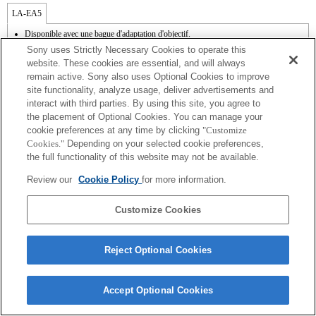
LA-EA5
Disponible avec une bague d'adaptation d'objectif.
Le son de fonctionnement du diaphragme est enregistré à l'aide du microphone
Sony uses Strictly Necessary Cookies to operate this
interne.
website. These cookies are essential, and will always
Outside the A (Aperture priority), S (Shutter priority), and M (Manual) modes, the
remain active. Sony also uses Optional Cookies to improve
shutter speed and the aperture can not be adjusted during the movie recording.
site functionality, analyze usage, deliver advertisements and
Si vous fixez l'objectif à monture A à l'aide de l'adaptateur, la fonction d'aide à la mise
au point manuelle ne fonctionne pas automatiquement lorsque vous tournez la bague
interact with third parties. By using this site, you agree to
de mise au point. Vous pouvez agrandir l'image en sélectionnant la fonction [Loupe
the placement of Optional Cookies. You can manage your
mise pt] ou [Aide MF] sur n'importe quelle touche de "Réglag. touche perso".
cookie preferences at any time by clicking
"Customize
Cookies."
Depending on your selected cookie preferences,
the full functionality of this website may not be available.
Review our
Cookie Policy
for more information.
Customize Cookies
Terms of Use
Contact Us
Copyright 2026 Sony Corporation
Reject Optional Cookies
Accept Optional Cookies