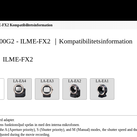
FX2 Kompatibilitetsinformation
0G2 - ILME-FX2 ｜Kompatibilitetsinformation
ILME-FX2
LA-EA4
LA-EA3
LA-EA2
LA-EA1
d adapter.
ns funktionsljud spelas in med den interna mikrofonen.
the A (Aperture priority), S (Shutter priority), and M (Manual) modes, the shutter speed and th
djusted during the movie recording.