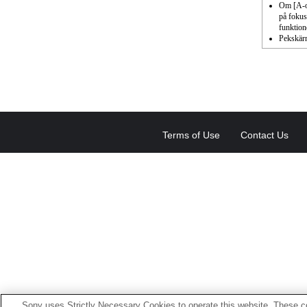
Om [A-ob
på fokus
funktion
Pekskärm
Terms of Use
Contact Us
Sony uses Strictly Necessary Cookies to operate this website. These co