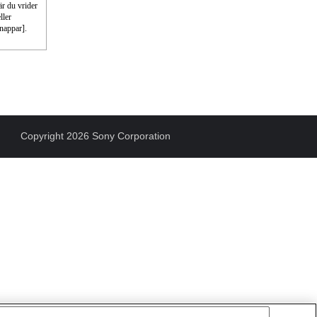
r du vrider
ller
nappar].
Copyright 2026 Sony Corporation