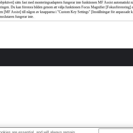
jektivet] sätts fast med monteringsadaptern fungerar inte funktionen MF Assist automatiskt nä
ringen. Du kan förstora bilden genom att välja funktionen Focus Magnifier [Fokusförstoring] e
en [MF Assist] till någon av knapparna i "Custom Key Settings" [Inställningar för anpassade k
sslutaren fungerar inte.
okies are essential, and will always remain