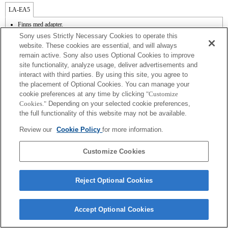
LA-EA5
Finns med adapter.
SteadyShot stöds inte.
Sony uses Strictly Necessary Cookies to operate this
Bländarens funktionsljud spelas in med den interna mikrofonen.
website. These cookies are essential, and will always
Fokusområdet kan inte väljas godtyckligt.
remain active. Sony also uses Optional Cookies to improve
Funktionen Focal Plane Phase Detection AF [fassökande autofokus] fungerar inte.
site functionality, analyze usage, deliver advertisements and
Autofokusfunktionen (AF-S (enkel AF)) kan användas. (orig : Autofokusfunktionen
(AF-S (enkel AF) kan användas. * Om ett A-objektiv används blir
interact with third parties. By using this site, you agree to
autofokushastigheten lägre än med ett E-objektiv. (Det tar omkring 2 till 7 sekunder
the placement of Optional Cookies. You can manage your
enligt Sonys mätstandard.) Det kan variera beroende på motiv eller ljustyrka i
cookie preferences at any time by clicking
"Customize
fotograferingsmiljön.)* Autofokus fungerar inte vid filminspelning.)
Cookies."
Depending on your selected cookie preferences,
the full functionality of this website may not be available.
Review our
Cookie Policy
for more information.
Customize Cookies
Terms of Use
Contact Us
Copyright 2026 Sony Corporation
Reject Optional Cookies
Accept Optional Cookies