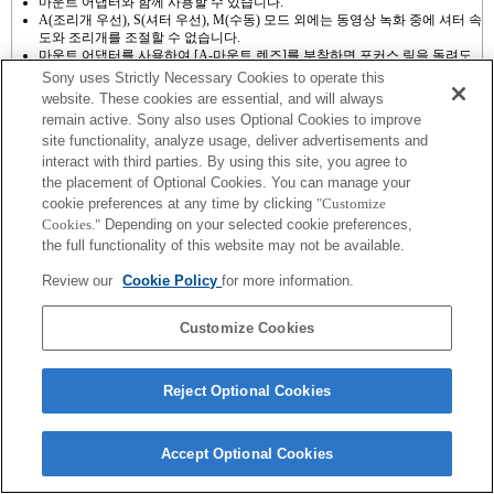
마운트 어댑터와 함께 사용할 수 있습니다.
A(조리개 우선), S(셔터 우선), M(수동) 모드 외에는 동영상 녹화 중에 셔터 속
도와 조리개를 조절할 수 없습니다.
마운트 어댑터를 사용하여 [A-마운트 렌즈]를 부착하면 포커스 링을 돌려도
MF Assist 기능이 자동으로 작동하지 않습니다. "사용자 정의 키 설정"에서
Sony uses Strictly Necessary Cookies to operate this
[초점 확대] 기능 또는 [MF Assist] 기능을 원하는 키로 설정하여 이미지를 확
website. These cookies are essential, and will always
대할 수 있습니다.
remain active. Sony also uses Optional Cookies to improve
site functionality, analyze usage, deliver advertisements and
interact with third parties. By using this site, you agree to
the placement of Optional Cookies. You can manage your
cookie preferences at any time by clicking
"Customize
Cookies."
Depending on your selected cookie preferences,
Terms of Use
Contact Us
the full functionality of this website may not be available.
Copyright 2026 Sony Corporation
Review our
Cookie Policy
for more information.
Customize Cookies
Reject Optional Cookies
Accept Optional Cookies