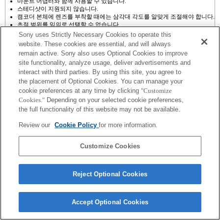
마운트 어댑터와 함께 사용할 수 있습니다.
스테디샷이 지원되지 않습니다.
캠코더 본체에 렌즈를 부착할 때에는 삼각대 각도를 알맞게 조절해야 합니다.
초점 범위를 임의로 선택할 수 없습니다.
자동 초점 기능인 AF-S(싱글 AF)를 사용할 수 있습니다. (원문: 자동 초점 기
Sony uses Strictly Necessary Cookies to operate this
능인 AF-S(싱글 AF)를 사용할 수 있습니다.* A-마운트 렌즈가 부착된 상태에
website. These cookies are essential, and will always
서는 E-마운트 렌즈가 부착되었을 때보다 자동 초점 조절 속도가 느립니다.
remain active. Sony also uses Optional Cookies to improve
(약 2~7초가 걸립니다(소니의 표준 측정 방식 기준). 이는 피사체 또는 촬영
site functionality, analyze usage, deliver advertisements and
환경의 밝기에 따라 달라질 수도 있습니다.)* 동영상 녹화 중에는 자동 초점
기능이 작동하지 않습니다.)
interact with third parties. By using this site, you agree to
동영상 녹화 중에 줌 및 초점 조정 시 발생하는 렌즈 작동음이 녹음될 수 있습
the placement of Optional Cookies. You can manage your
니다.
cookie preferences at any time by clicking
"Customize
촬영하는 동안 조리개를 조절하면 작동음이 발생하거나 작동 중에 화면이 밝
Cookies."
Depending on your selected cookie preferences,
아질 수 있습니다.
the full functionality of this website may not be available.
Review our
Cookie Policy
for more information.
Customize Cookies
Terms of Use
Contact Us
Copyright 2026 Sony Corporation
Reject Optional Cookies
Accept Optional Cookies