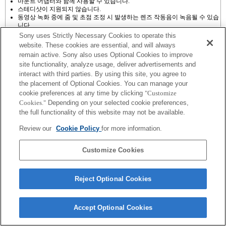
마운트 어댑터와 함께 사용할 수 있습니다.
스테디샷이 지원되지 않습니다.
동영상 녹화 중에 줌 및 초점 조정 시 발생하는 렌즈 작동음이 녹음될 수 있습
니다.
자동 조리개 조절은 동영상 모드에서 사용할 수 없습니다.
Sony uses Strictly Necessary Cookies to operate this
촬영하는 동안 조리개를 조절하면 작동음이 발생하거나 작동 중에 화면이 밝
website. These cookies are essential, and will always
아질 수 있습니다.
remain active. Sony also uses Optional Cookies to improve
site functionality, analyze usage, deliver advertisements and
interact with third parties. By using this site, you agree to
the placement of Optional Cookies. You can manage your
cookie preferences at any time by clicking
"Customize
Cookies."
Depending on your selected cookie preferences,
Terms of Use
Contact Us
the full functionality of this website may not be available.
Copyright 2026 Sony Corporation
Review our
Cookie Policy
for more information.
Customize Cookies
Reject Optional Cookies
Accept Optional Cookies