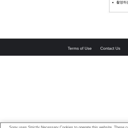
촬영하는
Terms of Use
Contact Us
Sony uses Strictly Necessary Cookies to operate this website. These co