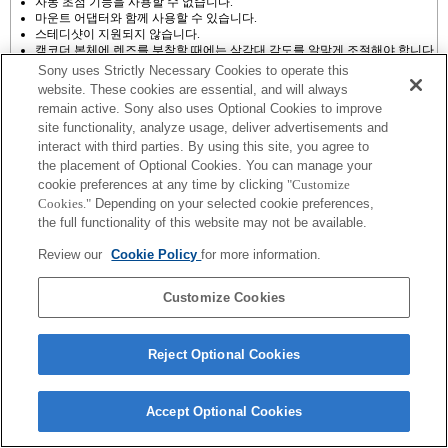
자동 초점 기능을 사용할 수 없습니다.
마운트 어댑터와 함께 사용할 수 있습니다.
스테디샷이 지원되지 않습니다.
캠코더 본체에 렌즈를 부착할 때에는 삼각대 각도를 알맞게 조절해야 합니다.
동영상 녹화 중에 줌 및 초점 조정 시 발생하는 렌즈 작동음이 녹음될 수 있습
Sony uses Strictly Necessary Cookies to operate this
니다.
website. These cookies are essential, and will always
자동 조리개 조절은 동영상 모드에서 사용할 수 없습니다.
remain active. Sony also uses Optional Cookies to improve
촬영하는 동안 조리개를 조절하면 작동음이 발생하거나 작동 중에 화면이 밝
site functionality, analyze usage, deliver advertisements and
아질 수 있습니다.
interact with third parties. By using this site, you agree to
the placement of Optional Cookies. You can manage your
cookie preferences at any time by clicking
"Customize
Cookies."
Depending on your selected cookie preferences,
the full functionality of this website may not be available.
Terms of Use
Contact Us
Review our
Cookie Policy
for more information.
Copyright 2026 Sony Corporation
Customize Cookies
Reject Optional Cookies
Accept Optional Cookies