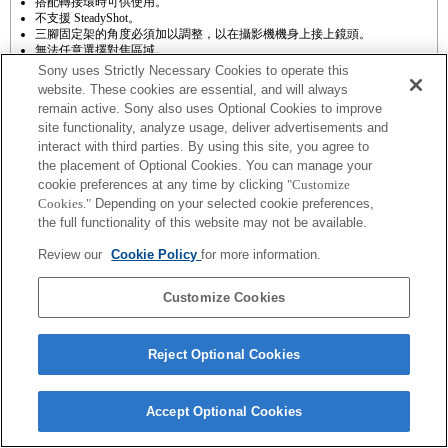
搭配轉接環時可供使用。
不支援 SteadyShot。
三腳固定架的角度必須加以調整，以在攝影機機身上接上鏡頭。
無法任意選擇對焦區域。
可使用自動對焦功能 (AF-S (單次自動對焦))。 (原：可使用自動對焦功能
Sony uses Strictly Necessary Cookies to operate this
(AF-S (單次自動對焦))。* 使用 A 接環鏡頭時，自動對焦的速度會比使用 E
website. These cookies are essential, and will always
接環鏡時頭慢。 (根據 Sony 的測量標準，約需 2 至 7 秒的時間。 此數值可能
remain active. Sony also uses Optional Cookies to improve
會因主體或拍攝環境的亮度而有所不同。)* 自動對焦功能在錄製影片時無法
site functionality, analyze usage, deliver advertisements and
運作。)
錄製影片時，可能會錄到鏡頭變焦與對焦時的運作雜音。
interact with third parties. By using this site, you agree to
在影片模式中無法使用自動光圈調整。
the placement of Optional Cookies. You can manage your
錄影時變更光圈可能會產生操作雜音，或在操作期間使畫面變得更亮。
cookie preferences at any time by clicking
"Customize
Cookies."
Depending on your selected cookie preferences,
the full functionality of this website may not be available.
Review our
Cookie Policy
for more information.
Customize Cookies
Terms of Use
Contact Us
Copyright 2026 Sony Corporation
Reject Optional Cookies
Accept Optional Cookies