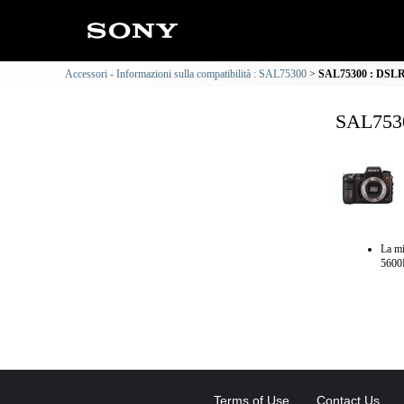
Accessori - Informazioni sulla compatibilità : SAL75300
SAL75300 : DSLR-A
SAL7530
La m
5600
Terms of Use
Contact Us