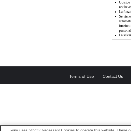
Outside 
not be a
La funz
Se viene
automati
funzioni
personal
La selez
Terms of Use
Contact Us
Sony uses Strictly Necessary Cookies to operate this website. These co