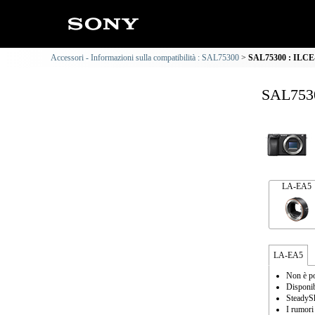
Accessori - Informazioni sulla compatibilità : SAL75300
SAL75300 : ILCE-6
SAL7530
LA-EA5
LA-EA5
Non è po
Disponib
SteadySh
I rumori