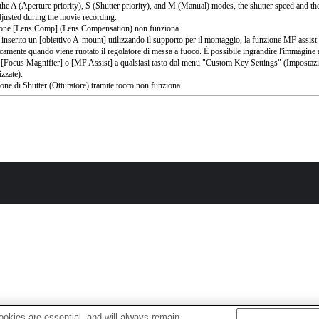
the A (Aperture priority), S (Shutter priority), and M (Manual) modes, the shutter speed and th
djusted during the movie recording.
ione [Lens Comp] (Lens Compensation) non funziona.
 inserito un [obiettivo A-mount] utilizzando il supporto per il montaggio, la funzione MF assist 
camente quando viene ruotato il regolatore di messa a fuoco. È possibile ingrandire l'immagine
 [Focus Magnifier] o [MF Assist] a qualsiasi tasto dal menu "Custom Key Settings" (Impostazio
izzate).
ione di Shutter (Otturatore) tramite tocco non funziona.
okies are essential, and will always remain