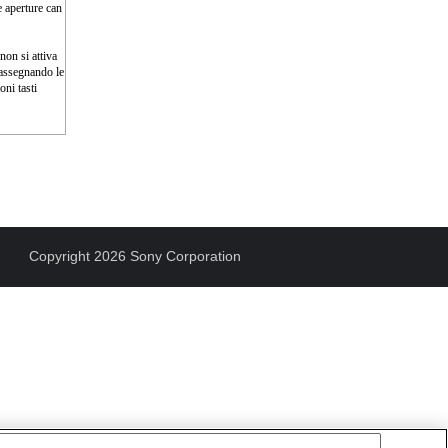
e aperture can
non si attiva
 assegnando le
ni tasti
Copyright 2026 Sony Corporation