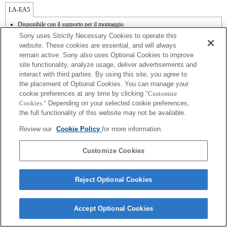
LA-EA5
Disponibile con il supporto per il montaggio.
I rumori dovuti al funzionamento del diaframma vengono registrati dal microfono
Sony uses Strictly Necessary Cookies to operate this
interno.
website. These cookies are essential, and will always
Outside the A (Aperture priority), S (Shutter priority), and M (Manual) modes, the
remain active. Sony also uses Optional Cookies to improve
shutter speed and the aperture can not be adjusted during the movie recording.
site functionality, analyze usage, deliver advertisements and
La funzione [Lens Comp] (Lens Compensation) non funziona.
Se viene inserito un [obiettivo A-mount] utilizzando il supporto per il montaggio, la
interact with third parties. By using this site, you agree to
funzione MF assist non si attiva automaticamente quando viene ruotato il regolatore
the placement of Optional Cookies. You can manage your
di messa a fuoco. È possibile ingrandire l'immagine assegnando le funzioni [Focus
cookie preferences at any time by clicking
"Customize
Magnifier] o [MF Assist] a qualsiasi tasto dal menu "Custom Key Settings"
Cookies."
Depending on your selected cookie preferences,
(Impostazioni tasti personalizzate).
the full functionality of this website may not be available.
La selezione di Shutter (Otturatore) tramite tocco non funziona.
Benché sia possibile eseguire la messa a fuoco automatica, talvolta può essere
Review our
Cookie Policy
for more information.
difficile mettere a fuoco un soggetto usando questa funzione quando si riprendono
scene scure o quando il soggetto si trova agli angoli dello schermo o è notevolmente
sfocato.
Customize Cookies
Reject Optional Cookies
Terms of Use
Contact Us
Accept Optional Cookies
Copyright 2026 Sony Corporation