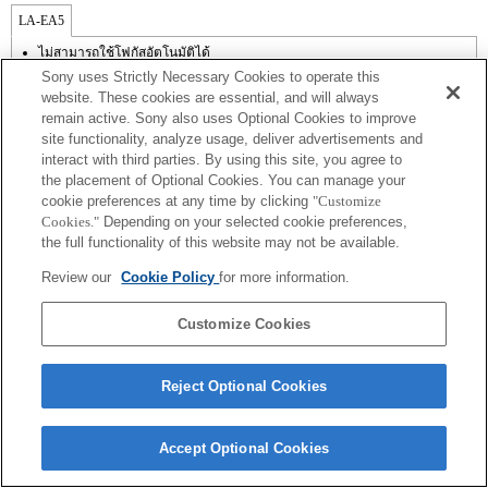
LA-EA5
ไม่สามารถใช้โฟกัสอัตโนมัติได้
มีใช้งานพร้อมอะแดปเตอร์เมาส์
Sony uses Strictly Necessary Cookies to operate this
เสียงการทำงานของไดอะเฟรมจะถูกบันทึกด้วยไมโครโฟนภายใน
website. These cookies are essential, and will always
นอกเหนือจากโหมด A (กำหนดค่าช่องรับแสง), S (กำหนดความเร็วชัตเตอร์),
remain active. Sony also uses Optional Cookies to improve
และ M (แมนนวล) แล้ว คุณไม่สามารถปรับช่องรับแสงในระหว่างการบันทึกภาพ
site functionality, analyze usage, deliver advertisements and
เคลื่อนไหวได้
ฟังก์ชัน [Lens Comp] (การชดเชยเลนส์) ไม่ทำงาน
interact with third parties. By using this site, you agree to
ถ้าคุณติดตั้ง [เลนส์ A-mount] โดยใช้อะแดปเตอร์เมาส์, ฟังก์ชัน assist MF จะไม่
the placement of Optional Cookies. You can manage your
ทำงานโดยอัตโนมัติเมื่อคุณหมุนวงแหวนปรับโฟกัส คุณสามารถขยายภาพด้วย
cookie preferences at any time by clicking
"Customize
การเลือกฟังก์ชัน [การขยายโฟกัส] หรือ [assist MF] ให้กับปุ่มใด ๆ ใน "การตั้งค่า
Cookies."
Depending on your selected cookie preferences,
ปุ่มแบบกำหนดเอง"
the full functionality of this website may not be available.
Review our
Cookie Policy
for more information.
Customize Cookies
Terms of Use
Contact Us
Copyright 2026 Sony Corporation
Reject Optional Cookies
Accept Optional Cookies