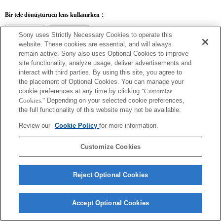
Bir tele dönüştürücü lens kullanırken：
SEL14TC
SEL20TC
Sony uses Strictly Necessary Cookies to operate this
website. These cookies are essential, and will always
remain active. Sony also uses Optional Cookies to improve
site functionality, analyze usage, deliver advertisements and
interact with third parties. By using this site, you agree to
SEL14TC
the placement of Optional Cookies. You can manage your
cookie preferences at any time by clicking
"Customize
Kamera Sürekli AF özelliğine ayarlandığında netleme yapamayabilir.
Cookies."
Depending on your selected cookie preferences,
Exif lens adı için netleme uzaklığı ve maksimum diyafram açıklığı büyütme değerleri
the full functionality of this website may not be available.
kullanılarak listelenir. Ancak diyafram açıklığı büyütme değerleri büyütme oranıyla
çarpıldığında 10 kat veya daha fazla olursa düzgün görüntülenemez. Fotoğraf
Review our
Cookie Policy
for more information.
makinesi sistem yazılımını Sürüm 3.10 veya daha yüksek bir sürüme güncellerseniz
lensin adı Tele Dönüştürücünün adıyla birlikte listelenir.
Customize Cookies
Reject Optional Cookies
Terms of Use
Contact Us
Accept Optional Cookies
Copyright 2026 Sony Corporation